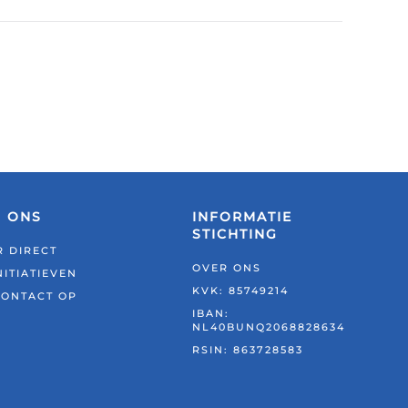
N ONS
INFORMATIE
STICHTING
 DIRECT
OVER ONS
NITIATIEVEN
KVK: 85749214
CONTACT OP
IBAN:
NL40BUNQ2068828634
RSIN:
863728583