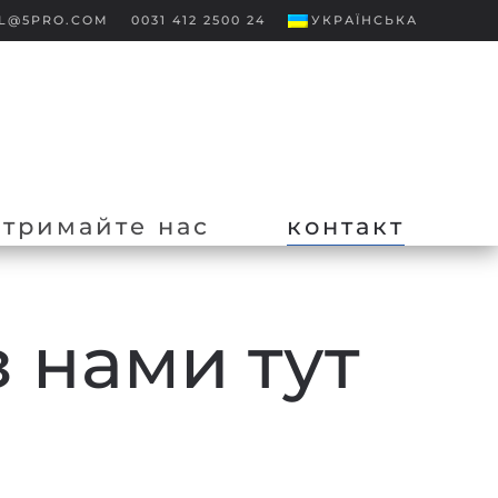
L@5PRO.COM
0031 412 2500 24
УКРАЇНСЬКА
дтримайте нас
контакт
з нами тут