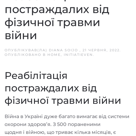
постраждалих від
фізичної травми
війни
ОПУБЛІКУВАВ(ЛА)
DIANA SOIJO
,
21 ЧЕРВНЯ, 2022
.
ОПУБЛІКОВАНО В
HOME
,
INITIATIEVEN
.
Реабілітація
постраждалих від
фізичної травми війни
Війна в Україні дуже багато вимагає від системи
охорони здоров’я. З 500 пораненими
щодня і війною, що триває кілька місяців, є