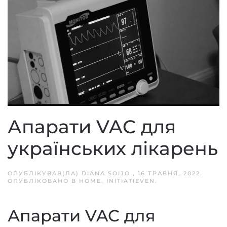
Апарати VAC для
українських лікарень
ОПУБЛІКУВАВ(ЛА)
DIANA SOIJO
,
16 ТРАВНЯ, 2022
.
ОПУБЛІКОВАНО В
HOME
,
INITIATIEVEN
.
Апарати VAC для