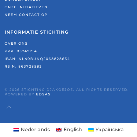
ONZE INITIATIEVEN
NEEM CONTACT OP
INFORMATIE STICHTING
OVER ONS
KVK: 85749214
IBAN: NL40BUNQ2068828634
RSIN:
863728583
©
2026
STICHTING DJAKOEJOE. ALL RIGHTS RESERVED.
POWERED BY
EDSAS
.
Nederlands
English
Українська