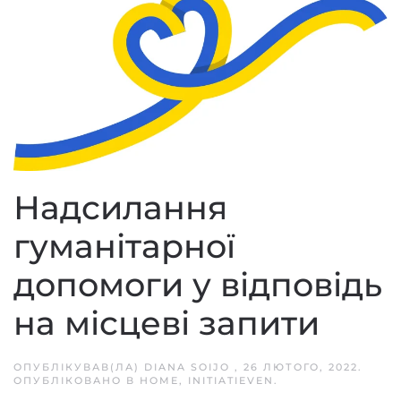
Надсилання
гуманітарної
допомоги у відповідь
на місцеві запити
ОПУБЛІКУВАВ(ЛА)
DIANA SOIJO
,
26 ЛЮТОГО, 2022
.
ОПУБЛІКОВАНО В
HOME
,
INITIATIEVEN
.