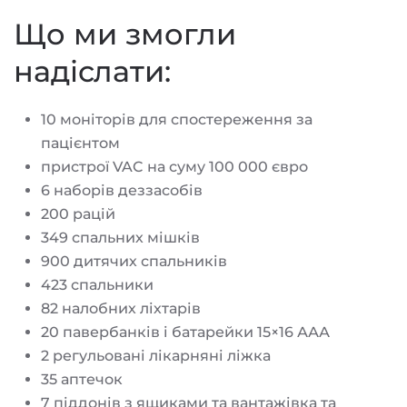
Що ми змогли
надіслати:
10 моніторів для спостереження за
пацієнтом
пристрої VAC на суму 100 000 євро
6 наборів деззасобів
200 рацій
349 спальних мішків
900 дитячих спальників
423 спальники
82 налобних ліхтарів
20 павербанків і батарейки 15×16 ААА
2 регульовані лікарняні ліжка
35 аптечок
7 піддонів з ящиками та вантажівка та