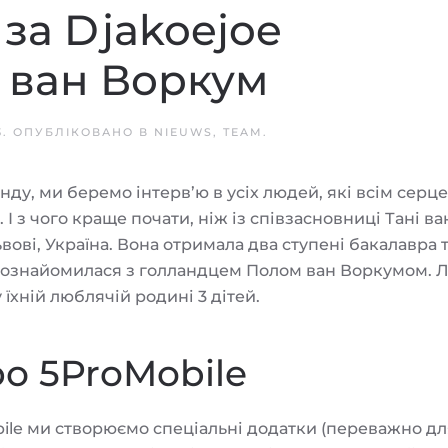
 за Djakoejoe
я ван Воркум
3
. ОПУБЛІКОВАНО В
NIEUWS
,
TEAM
.
у, ми беремо інтерв’ю в усіх людей, які всім серц
 І з чого краще почати, ніж із співзасновниці Тані ва
вові, Україна. Вона отримала два ступені бакалавра 
а познайомилася з голландцем Полом ван Воркумом.
у їхній люблячій родині 3 дітей.
о 5ProMobile
obile ми створюємо спеціальні додатки (переважно д