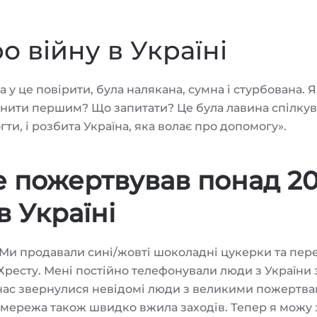
о війну в Україні
у це повірити, була налякана, сумна і стурбована. Я
онити першим? Що запитати? Це була лавина спілкув
ти, і розбита Україна, яка волає про допомогу».
е пожертвував понад 2
в Україні
. Ми продавали сині/жовті шоколадні цукерки та пер
есту. Мені постійно телефонували люди з України 
 нас звернулися невідомі люди з великими пожертва
а мережа також швидко вжила заходів. Тепер я можу 