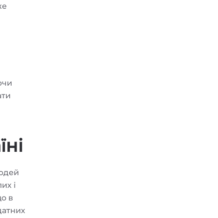
же
ючи
ати
їні
людей
их і
що в
датних