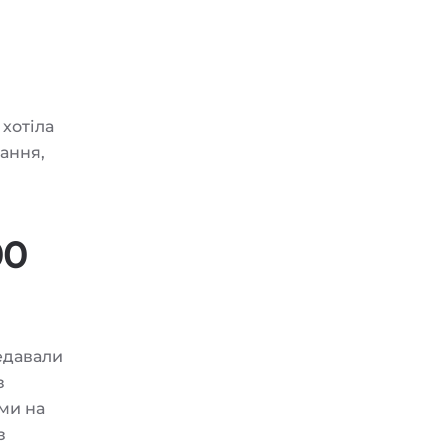
 хотіла
ання,
00
едавали
з
ми на
з