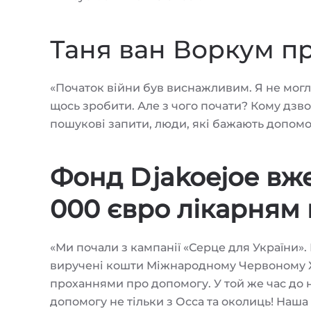
Таня ван Воркум пр
«Початок війни був виснажливим. Я не могла 
щось зробити. Але з чого почати? Кому дзв
пошукові запити, люди, які бажають допомог
Фонд Djakoejoe вж
000 євро лікарням 
«Ми почали з кампанії «Серце для України»
виручені кошти Міжнародному Червоному Хр
проханнями про допомогу. У той же час до
допомогу не тільки з Осса та околиць! Наш