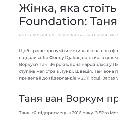
Жінка, яка стоїть
Foundation: Тан
ОПУБЛІКУВАВ(ЛА)
DIANA SOIJO
,
13 ТРАВНЯ, 202
Щоб краще зрозуміти мотивацію нашого фонд
віддали себе Фонду Djakoejoe та його цілям.
Воркум? Тані 36 років, вона народилася у Ль
ступінь магістра в Лунді, Швеція. Там вон
привела її до Нідерландів у 2011 році. Зараз 
Таня ван Воркум пр
Таня: «Я підприємець з 2016 року. З 5Pro M