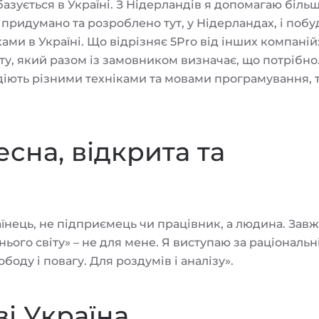
азується в Україні. З Нідерландів я допомагаю більш
к придумано та розроблено тут, у Нідерландах, і поб
 в Україні. Що відрізняє 5Pro від інших компаній
, який разом із замовником визначає, що потрібно.
діють різними техніками та мовами програмування, 
сна, відкрита та
аїнець, не підприємець чи працівник, а людина. Зав
ього світу» – не для мене. Я виступаю за раціональні
оду і повагу. Для роздумів і аналізу».
і Україна