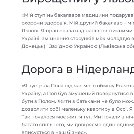
«Мій ступінь бакалавра медицини подарував 
охорони здоров’я. Мій другий бакалавр – м
Львові. Я працювала над напівполітичними
Україні, зміцнення стосунків між молоддю в
Донецьк) і Західною Україною (Львівська обл
Дорога в Нідерлан
«Я зустріла Пола під час мого обміну Erasmu
Україну, а Пол був змушений повернутися в 
бути з Полом. Жити з батьками не було можл
дозволити собі маленьку квартиру в Оссі. Я 
Так почалося моє життя тут. Ми почали з ніч
багато спільного, ми довіряємо один одном
вписується в наш бізнес».