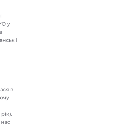
і
УО у
в
анськ і
ася в
хочу
рік).
 нас