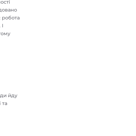
ості
удовано
: робота
 І
тому
жди йду
 та