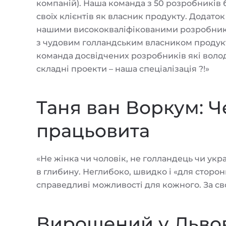
компаній). Наша команда з 50 розробників б
своїх клієнтів як власник продукту. Додато
нашими висококваліфікованими розробниками
з чудовим голландським власником продукту
команда досвідчених розробників які воло
складні проекти – наша спеціалізація ?!»
Таня ван Воркум: Че
працьовита
«Не жінка чи чоловік, не голландець чи укр
в глибину. Неглибоко, швидко і «для сторонн
справедливі можливості для кожного. За своб
Вирощений у Львов