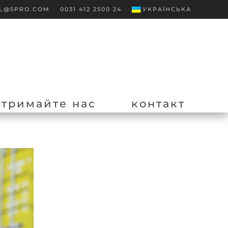
L@5PRO.COM
0031 412 2500 24
УКРАЇНСЬКА
дтримайте нас
контакт