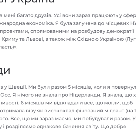
мені багато друзів. Усі вони зараз працюють у сфер
іжнародна економіка. Я була залучена до місцевих Н
 проектами, спрямованими на розбудову демократії 
 Криму та Львові, а також між Східною Україною (Луг
асть)».
ди
s у Швеції. Ми були разом 5 місяців, коли я повернул
Осс. Я нічого не знала про Нідерланди. Я знала, що 
ивості. 6 місяців ми відкладали все, що могли, щоб
отримала візу як висококваліфікований мігрант (на 1 
ого. Все, що ми зараз маємо, ми побудували разом. У
у і розділяємо однакове бачення світу. Що добре