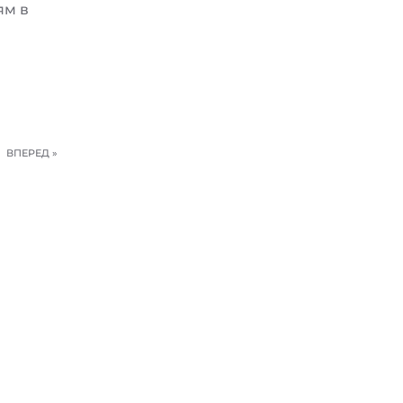
ям в
ВПЕРЕД »