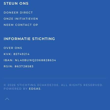
STEUN ONS
DONEER DIRECT
ONZE INITIATIEVEN
NEEM CONTACT OP
INFORMATIE STICHTING
OVER ONS
KVK: 85749214
IBAN: NL40BUNQ2068828634
RSIN:
863728583
©
2026
STICHTING DJAKOEJOE. ALL RIGHTS RESERVED.
POWERED BY
EDSAS
.