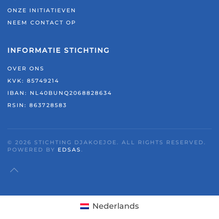
ONZE INITIATIEVEN
NEEM CONTACT OP
INFORMATIE STICHTING
OVER ONS
KVK: 85749214
IBAN: NL40BUNQ2068828634
RSIN:
863728583
©
2026
STICHTING DJAKOEJOE. ALL RIGHTS RESERVED.
POWERED BY
EDSAS
.
Nederlands