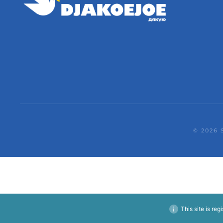
©
2026
S
This site is reg