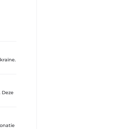
kraïne.
. Deze
donatie