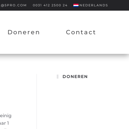
L@5PRO.COM
0031 412 2500 24
NEDERLANDS
Doneren
Contact
DONEREN
einig
ar 1