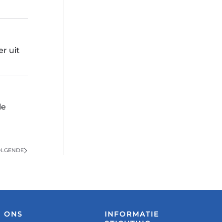
r uit
le
LGENDE
N ONS
INFORMATIE