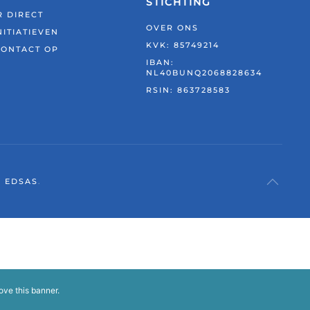
STICHTING
 DIRECT
OVER ONS
NITIATIEVEN
KVK: 85749214
CONTACT OP
IBAN:
NL40BUNQ2068828634
RSIN:
863728583
Y
EDSAS
.
ove this banner
.