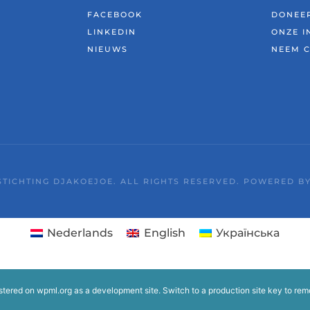
FACEBOOK
DONEER
LINKEDIN
ONZE I
NIEUWS
NEEM 
TICHTING DJAKOEJOE. ALL RIGHTS RESERVED. POWERED B
Nederlands
English
Українська
istered on
wpml.org
as a development site. Switch to a production site key to
rem