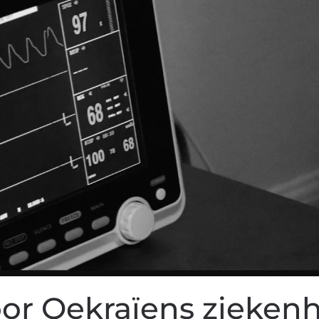
or Oekraïens ziekenh