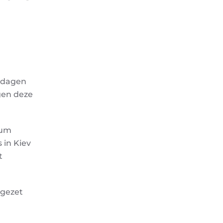
 dagen
gen deze
uum
 in Kiev
t
 gezet