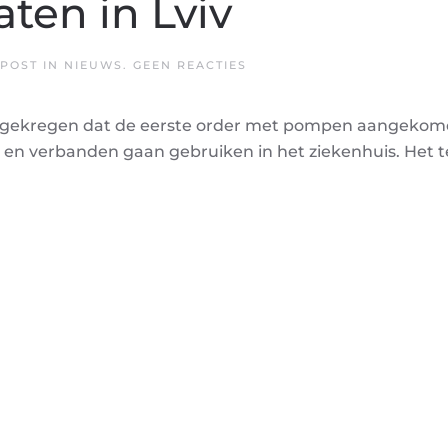
ten in Lviv
OP
EPOST IN
NIEUWS
.
GEEN REACTIES
EERSTE
VAC
APPARATEN
 gekregen dat de eerste order met pompen aangekome
IN
LVIV
 en verbanden gaan gebruiken in het ziekenhuis. Het t